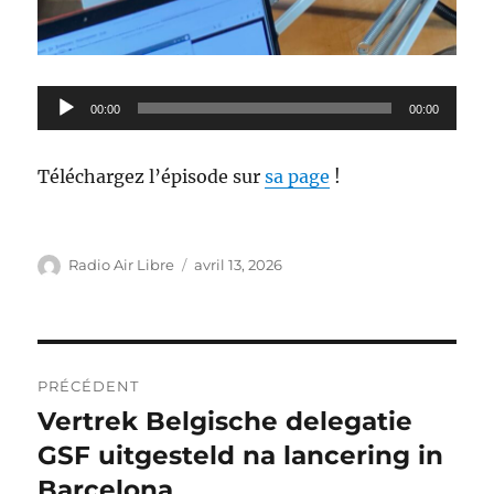
Lecteur
00:00
00:00
audio
Téléchargez l’épisode sur
sa page
!
Auteur
Publié
Radio Air Libre
avril 13, 2026
le
Navigation
PRÉCÉDENT
de
Vertrek Belgische delegatie
Article
précédent :
GSF uitgesteld na lancering in
l’article
Barcelona