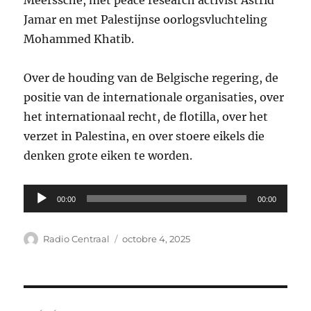
Meerssche, met peace research activist Astrid
Jamar en met Palestijnse oorlogsvluchteling
Mohammed Khatib.
Over de houding van de Belgische regering, de
positie van de internationale organisaties, over
het internationaal recht, de flotilla, over het
verzet in Palestina, en over stoere eikels die
denken grote eiken te worden.
Lecteur
00:00
00:00
audio
Auteur
Publié
Radio Centraal
octobre 4, 2025
le
Navigation