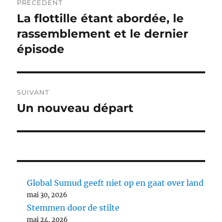
PRÉCÉDENT
de
La flottille étant abordée, le
Article
précédent :
rassemblement et le dernier
l’article
épisode
SUIVANT
Un nouveau départ
Article
suivant :
Global Sumud geeft niet op en gaat over land
mai 30, 2026
Stemmen door de stilte
mai 24, 2026