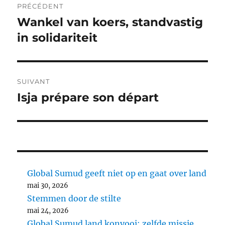
PRÉCÉDENT
de
Wankel van koers, standvastig
Article
précédent :
in solidariteit
l’article
SUIVANT
Isja prépare son départ
Article
suivant :
Global Sumud geeft niet op en gaat over land
mai 30, 2026
Stemmen door de stilte
mai 24, 2026
Global Sumud land konvooi: zelfde missie,