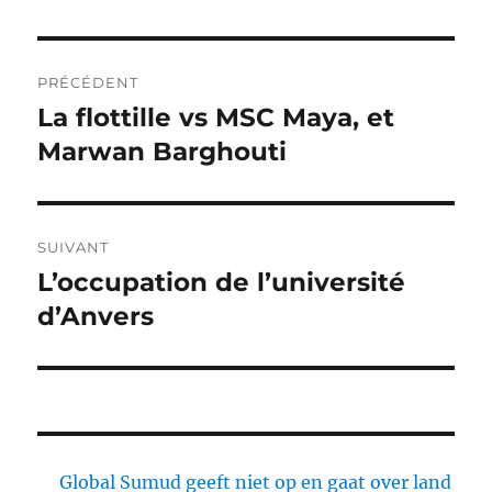
Navigation
PRÉCÉDENT
de
La flottille vs MSC Maya, et
Article
précédent :
Marwan Barghouti
l’article
SUIVANT
L’occupation de l’université
Article
suivant :
d’Anvers
Global Sumud geeft niet op en gaat over land