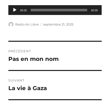
Lecteur
00:00
00:00
audio
Auteur
Publié
Radio Air Libre
septembre 21, 2025
le
Navigation
PRÉCÉDENT
de
Pas en mon nom
Article
précédent :
l’article
SUIVANT
La vie à Gaza
Article
suivant :