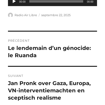
00:00
00:00
audio
Auteur
Publié
Radio Air Libre
septembre 22, 2025
le
Navigation
PRÉCÉDENT
de
Le lendemain d’un génocide:
Article
précédent :
le Ruanda
l’article
SUIVANT
Jan Pronk over Gaza, Europa,
Article
suivant :
VN-interventiemachten en
sceptisch realisme