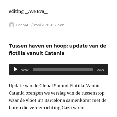
editing _Ave Eva_
Auteur
Publié
Format
LeenRC
mai 2, 2026
Son
le
Tussen haven en hoop: update van de
flotilla vanuit Catania
Lecteur
00:00
00:00
audio
Update van de Global Sumud Flotilla. Vanuit
Catania brengen we verslag van de tussenstop
waar de vloot uit Barcelona samenkomt met de
boten die verder richting Gaza varen.