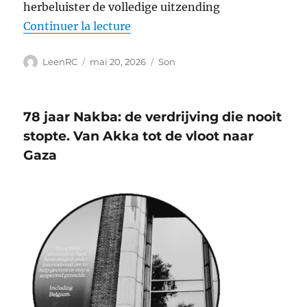
herbeluister de volledige uitzending
de « Global Sumud land konvooi:
Continuer la lecture
Auteur
Publié
Format
LeenRC
mai 20, 2026
Son
le
78 jaar Nakba: de verdrijving die nooit
stopte. Van Akka tot de vloot naar
Gaza