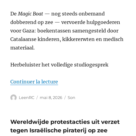
De
Magic Boat
— nog steeds onbemand
dobberend op zee — vervoerde hulpgoederen
voor Gaza: boekentassen samengesteld door
Catalaanse kinderen, kikkererwten en medisch
materiaal.
Herbeluister het volledige studiogesprek
de « GSF: varen op internation
Continuer la lecture
Auteur
Publié
Format
LeenRC
mai 8, 2026
Son
le
Wereldwijde protestacties uit verzet
tegen Israëlische piraterij op zee