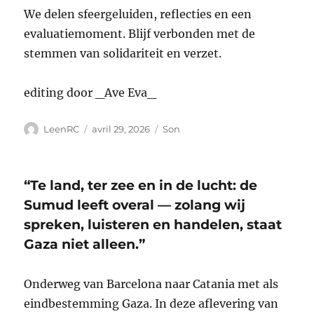
We delen sfeergeluiden, reflecties en een
evaluatiemoment. Blijf verbonden met de
stemmen van solidariteit en verzet.
editing door _Ave Eva_
Auteur
Publié
Format
LeenRC
avril 29, 2026
Son
le
“Te land, ter zee en in de lucht: de
Sumud leeft overal — zolang wij
spreken, luisteren en handelen, staat
Gaza niet alleen.”
Onderweg van Barcelona naar Catania met als
eindbestemming Gaza. In deze aflevering van