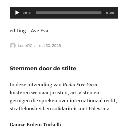
Lecteur
00:00
00:00
audio
editing _Ave Eva_
Auteur
Publié
LeenRC
mai 30, 2026
le
Stemmen door de stilte
In deze uitzending van
Radio Free Gaza
luisteren we naar juristen, activisten en
getuigen die spreken over internationaal recht,
straffeloosheid en solidariteit met Palestina.
Gamze Erdem Türkelli
,