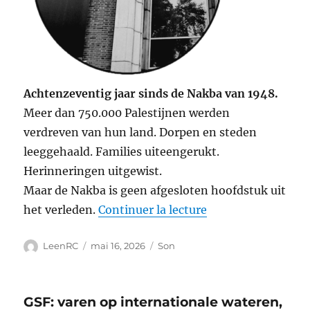
Achtenzeventig jaar sinds de Nakba van 1948.
Meer dan 750.000 Palestijnen werden
verdreven van hun land. Dorpen en steden
leeggehaald. Families uiteengerukt.
Herinneringen uitgewist.
Maar de Nakba is geen afgesloten hoofdstuk uit
de « 78 jaar Nakba:
het verleden.
Continuer la lecture
Auteur
Publié
Format
LeenRC
mai 16, 2026
Son
le
GSF: varen op internationale wateren,