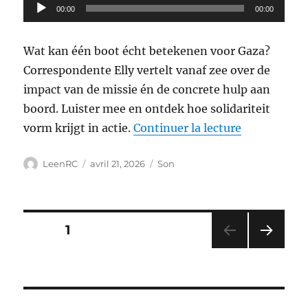
Lecteur
00:00
00:00
audio
Wat kan één boot écht betekenen voor Gaza?
Correspondente Elly vertelt vanaf zee over de
impact van de missie én de concrete hulp aan
boord. Luister mee en ontdek hoe solidariteit
de « Tussen 
vorm krijgt in actie.
Continuer la lecture
Auteur
Publié
Format
LeenRC
avril 21, 2026
Son
le
Posts
PAGE
1
PAG
pagination
E
SUIV
ANT
E