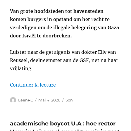
Van grote hoofdsteden tot havensteden
komen burgers in opstand om het recht te
verdedigen om de illegale belegering van Gaza
door Israël te doorbreken.
Luister naar de getuigenis van dokter Elly van
Reussel, deelneemster aan de GSF, net na haar
vrijlating.
de « Wereldwijde protestacties ui
Continuer la lecture
Auteur
Publié
Format
LeenRC
mai 4, 2026
Son
le
academische boycot U.A : hoe rector