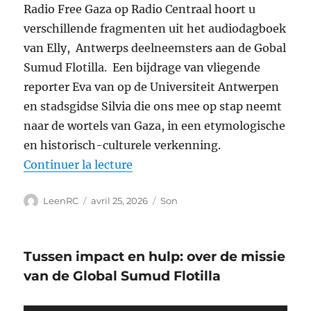
Radio Free Gaza op Radio Centraal hoort u
verschillende fragmenten uit het audiodagboek
van Elly, Antwerps deelneemsters aan de Gobal
Sumud Flotilla. Een bijdrage van vliegende
reporter Eva van op de Universiteit Antwerpen
en stadsgidse Silvia die ons mee op stap neemt
naar de wortels van Gaza, in een etymologische
en historisch-culturele verkenning.
de « “Te land, ter zee en in de 
Continuer la lecture
Auteur
Publié
Format
LeenRC
avril 25, 2026
Son
le
Tussen impact en hulp: over de missie
van de Global Sumud Flotilla