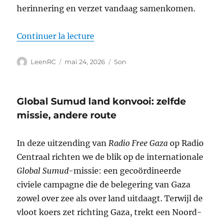
herinnering en verzet vandaag samenkomen.
de « Stemmen door de stilte »
Continuer la lecture
Auteur
Publié
Format
LeenRC
mai 24, 2026
Son
le
Global Sumud land konvooi: zelfde
missie, andere route
In deze uitzending van
Radio Free Gaza
op
Radio
Centraal
richten we de blik op de internationale
Global Sumud
-missie: een gecoördineerde
civiele campagne die de belegering van Gaza
zowel over zee als over land uitdaagt. Terwijl de
vloot koers zet richting Gaza, trekt een Noord-